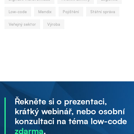
Low-code
Mendix
Pojištění
Státní správa
Veřejný sektor
Výroba
Řekněte si o prezentaci,
krátký webinář, nebo osobní
konzultaci na téma low-code
zdarma
.