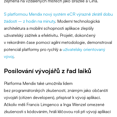
zejména na vzdálených místech jako Brazílie a Čína.
S platformou Mendix nový systém eCR výrazně zkrátil dobu
žádostí – z hodin na minuty
. Moderní technologická
architektura a mobilní schopnosti aplikace zlepšily
uživatelský zážitek a efektivitu. Projekt, dokončený
v rekordním čase pomocí agilní metodologie, demonstroval
potenciál platformy pro rychlý a
uživatelsky orientovaný
vývoj
.
Posilování vývojářů z řad laiků
Platforma Mendix také umožnila lidem
bez programátorských zkušeností, známým jako občanští
vývojáři (citizen developers), přispívat k vývoji aplikací.
Ačkoliv měli Francis Limgenco a Inga Wenzel omezené
zkušenosti s kódováním, hráli klíčovou roli při vývoji aplikací