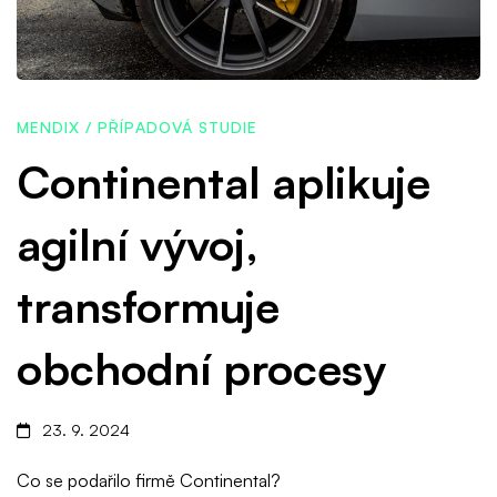
agilní
vývoj,
MENDIX
/
PŘÍPADOVÁ STUDIE
transformuje
Continental aplikuje
agilní vývoj,
obchodní
transformuje
procesy
obchodní procesy
23. 9. 2024
Co se podařilo firmě Continental?