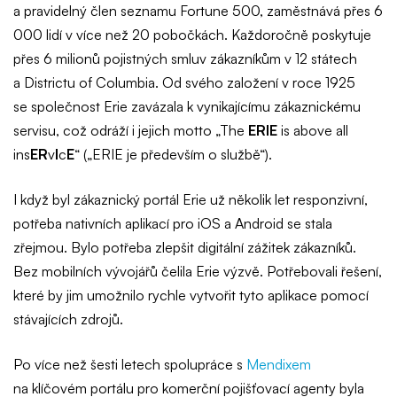
a pravidelný člen seznamu Fortune 500, zaměstnává přes 6
000 lidí v více než 20 pobočkách. Každoročně poskytuje
přes 6 milionů pojistných smluv zákazníkům v 12 státech
a Districtu of Columbia. Od svého založení v roce 1925
se společnost Erie zavázala k vynikajícímu zákaznickému
servisu, což odráží i jejich motto „The
ERIE
is above all
ins
ER
v
I
c
E
“ („ERIE je především o službě“).
I když byl zákaznický portál Erie už několik let responzivní,
potřeba nativních aplikací pro iOS a Android se stala
zřejmou. Bylo potřeba zlepšit digitální zážitek zákazníků.
Bez mobilních vývojářů čelila Erie výzvě. Potřebovali řešení,
které by jim umožnilo rychle vytvořit tyto aplikace pomocí
stávajících zdrojů.
Po více než šesti letech spolupráce s
Mendixem
na klíčovém portálu pro komerční pojišťovací agenty byla