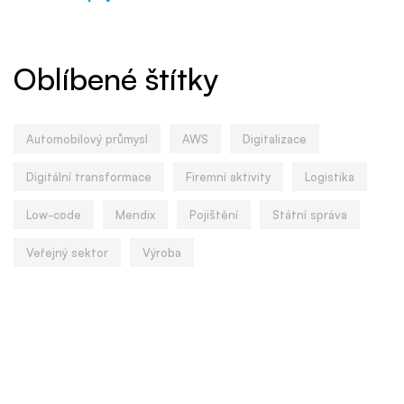
Oblíbené štítky
Automobilový průmysl
AWS
Digitalizace
Digitální transformace
Firemní aktivity
Logistika
Low-code
Mendix
Pojištění
Státní správa
Veřejný sektor
Výroba