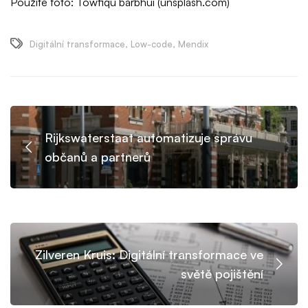
Použité foto: Towfiqu barbhui (unsplash.com)
Digitální transformace
,
Low-code
,
Mendix
Rijkswaterstaat automatizuje správu
občanů a partnerů
Zilveren Kruis: Digitální transformace ve
světě pojištění