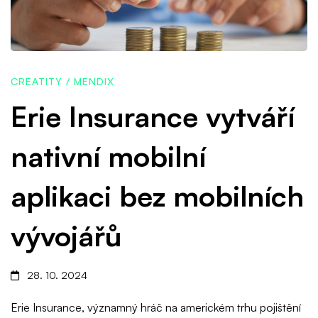
vytváří
nativní
CREATITY
/
MENDIX
mobilní
Erie Insurance vytváří
nativní mobilní
aplikaci
aplikaci bez mobilních
bez
vývojářů
mobilních
28. 10. 2024
vývojářů
Erie Insurance, významný hráč na americkém trhu pojištění