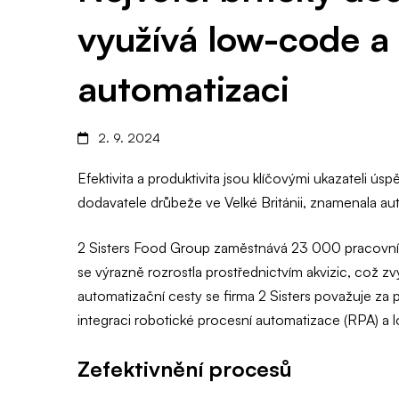
a
využívá low-code a
RPA
automatizaci
technologie
2. 9. 2024
k
Efektivita a produktivita jsou klíčovými ukazateli ú
dodavatele drůbeže ve Velké Británii, znamenala au
automatizaci
2 Sisters Food Group zaměstnává 23 000 pracovníků
se výrazně rozrostla prostřednictvím akvizic, což zv
automatizační cesty se firma 2 Sisters považuje za p
integraci robotické procesní automatizace (RPA) a 
Zefektivnění procesů