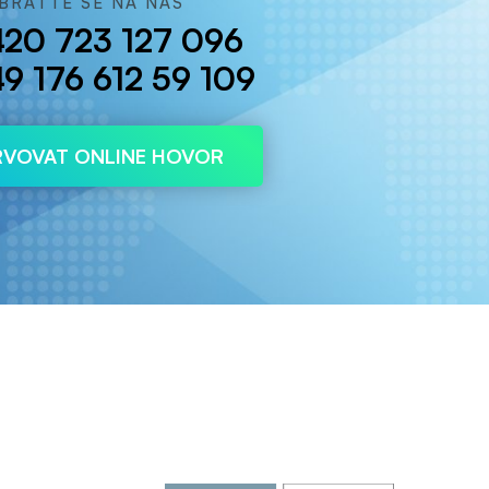
BRAŤTE SE NA NÁS
420 723 127 096
9 176 612 59 109
RVOVAT ONLINE HOVOR