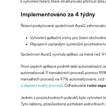
k vytvoření řešení, které strukturovalo příchozí data
Implementováno za 4 týdny
Řešení poskytované společností AuraQ zahrnovalo:
Vytvoření aplikační vrstvy pro řízení obchodn
Připojení k zastaralým systémům prostřednictví
Společnost AuraQ vyvinula aplikaci za méně než 4 
První úspěch aplikace podnítil další automatizační ú
automatizovali 11 transakčních procesů pomocí RPA
manuálních procesů na 97% automatizované, což
a zlepšení kvality procesů
. Odhadované
roční úspo
Jedním z pozoruhodných pokroků bylo vytvoření ša
Tyto šablony, přizpůsobené potřebám jednotlivých zá