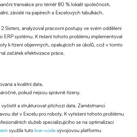
anční transakce pro téměř 80 % lokalit společnosti.
lní, závislé na papírech a Excelových tabulkách.
 Sisters, analyzoval pracovní postupy ve svém oddělení
at do ERP systému. K řešení tohoto problému implementoval
ty k řízení objemných, opakujících se úkolů, což v tomto
al začátek efektivizace práce.
aná a kvalitní data.
áročné, pokud nejsou správně řízeny.
 vyčistit a strukturovat příchozí data. Zaměstnanci
pravou dat v Excelu pro roboty. K vyřešení tohoto problému
sionálních služeb specializujícího se na optimalizaci
xem
využila tuto
low-code
vývojovou platformu