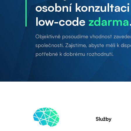
osobní konzultac
low-code
zdarma
Objektivně posoudíme vhodnost zaveden
společnosti. Zajistíme, abyste měli k dis
potřebné k dobrému rozhodnutí.
Služby