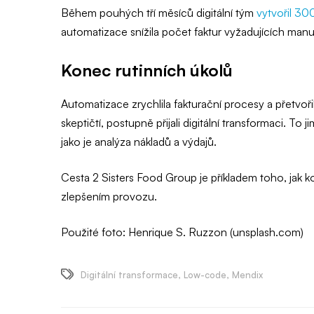
Během pouhých tří měsíců digitální tým
vytvořil 30
automatizace snížila počet faktur vyžadujících ma
Konec rutinních úkolů
Automatizace zrychlila fakturační procesy a přetvoř
skeptičtí, postupně přijali digitální transformaci. To 
jako je analýza nákladů a výdajů.
Cesta 2 Sisters Food Group je příkladem toho, ja
zlepšením provozu.
Použité foto: Henrique S. Ruzzon (unsplash.com)
Digitální transformace
,
Low-code
,
Mendix