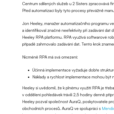
Centrum sdílených služeb u 2 Sisters zpracovává fin
Před automatizací byly tyto procesy převážně manuá
Jon Heeley, manažer automatizačního programu ve 2
a identifikoval značné neefektivity při zadávání d
Heeley RPA platformu. RPA využívá softwarové robo
případě zahrnovalo zadávání dat. Tento krok znamen
Nicméně RPA má svá omezení:
Účinná implementace vyžaduje dobře strukturov
Náklady a rychlost implementace mohou být n
Heeley si uvědomil, že k plnému využití RPA je třeba
v oddělení pohledávek trávili 2,5 hodiny denně pří
Heeley pozval společnost AuraQ, poskytovatele profe
obchodních procesů. AuraQ ve spolupráci s
Mendi