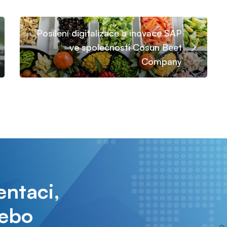
Posílení digitalizace a inovace SAP
ve společnosti Cosun Beet
Company
entaci,
nebo