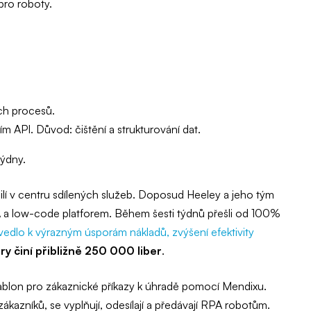
 pro roboty.
ích procesů.
m API. Důvod: čištění a strukturování dat.
týdny.
silí v centru sdílených služeb. Doposud Heeley a jeho tým
 a low-code platforem. Během šesti týdnů přešli od 100%
vedlo k výrazným úsporám nákladů, zvýšení efektivity
ry činí přibližně 250 000 liber
.
blon pro zákaznické příkazy k úhradě pomocí Mendixu.
kazníků, se vyplňují, odesílají a předávají RPA robotům.