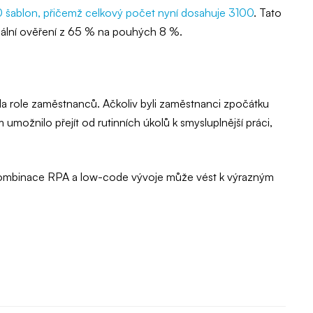
0 šablon, přičemž celkový počet nyní dosahuje 3100
. Tato
nuální ověření z 65 % na pouhých 8 %.
ila role zaměstnanců. Ačkoliv byli zaměstnanci zpočátku
jim umožnilo přejít od rutinních úkolů k smysluplnější práci,
k kombinace RPA a low-code vývoje může vést k výrazným