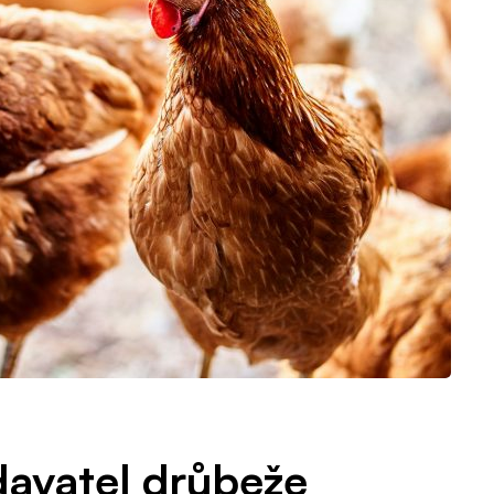
davatel drůbeže