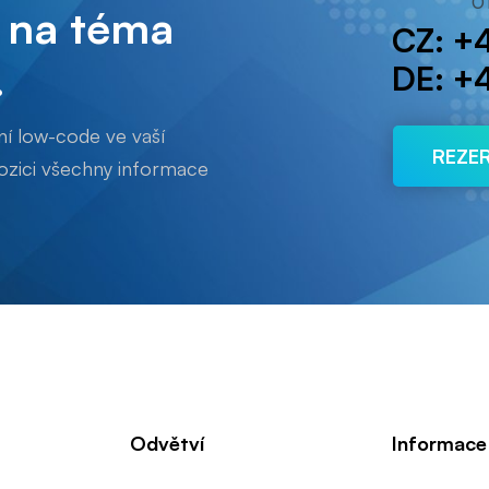
O
i na téma
CZ: +
.
DE: +4
í low-code ve vaší
REZE
pozici všechny informace
Odvětví
Informace