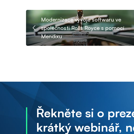
Modernizace vývoje softwaru ve
společnosti Rolls Royce s pomocí
Mendixu
Řekněte si o prez
krátký webinář, 