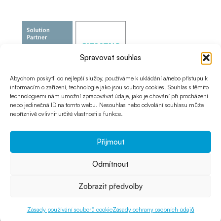
Spravovat souhlas
Abychom poskytli co nejlepší služby, používáme k ukládání a/nebo přístupu k
informacím o zařízení, technologie jako jsou soubory cookies. Souhlas s těmito
technologiemi nám umožní zpracovávat údaje, jako je chování při procházení
nebo jedinečná ID na tomto webu. Nesouhlas nebo odvolání souhlasu může
nepříznivě ovlivnit určité vlastnosti a funkce.
Přijmout
Odmítnout
© 2024 Creatity s.r.o. |
Používání cookies
|
Ochrana
Zobrazit předvolby
osobních údajů |
Obchodní podmínky
Zásady používání souborů cookie
Zásady ochrany osobních údajů