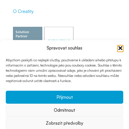
O Creatity
Spravovat souhlas
Abychom poskytli co nejlepší služby, používáme k ukládání a/nebo přístupu k
informacím o zařízení, technologie jako jsou soubory cookies. Souhlas s těmito
technologiemi nám umožní zpracovávat údaje, jako je chování při procházení
nebo jedinečná ID na tomto webu. Nesouhlas nebo odvolání souhlasu může
nepříznivě ovlivnit určité vlastnosti a funkce.
Přijmout
Odmítnout
© 2024 Creatity s.r.o. |
Používání cookies
|
Ochrana
Zobrazit předvolby
osobních údajů |
Obchodní podmínky