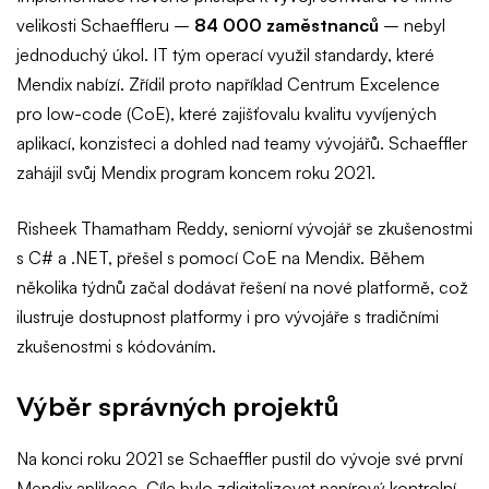
velikosti Schaeffleru –
84 000 zaměstnanců
– nebyl
jednoduchý úkol. IT tým operací využil standardy, které
Mendix nabízí. Zřídil proto například Centrum Excelence
pro low-code (CoE), které zajišťovalu kvalitu vyvíjených
aplikací, konzisteci a dohled nad teamy vývojářů. Schaeffler
zahájil svůj Mendix program koncem roku 2021.
Risheek Thamatham Reddy, seniorní vývojář se zkušenostmi
s C# a .NET, přešel s pomocí CoE na Mendix. Během
několika týdnů začal dodávat řešení na nové platformě, což
ilustruje dostupnost platformy i pro vývojáře s tradičními
zkušenostmi s kódováním.
Výběr správných projektů
Na konci roku 2021 se Schaeffler pustil do vývoje své první
Mendix aplikace. Cíle bylo zdigitalizovat papírový kontrolní