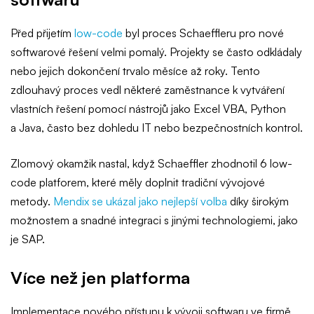
Před přijetím
low-code
byl proces Schaeffleru pro nové
softwarové řešení velmi pomalý. Projekty se často odkládaly
nebo jejich dokončení trvalo měsíce až roky. Tento
zdlouhavý proces vedl některé zaměstnance k vytváření
vlastních řešení pomocí nástrojů jako Excel VBA, Python
a Java, často bez dohledu IT nebo bezpečnostních kontrol.
Zlomový okamžik nastal, když Schaeffler zhodnotil 6 low-
code platforem, které měly doplnit tradiční vývojové
metody.
Mendix se ukázal jako nejlepší volba
díky širokým
možnostem a snadné integraci s jinými technologiemi, jako
je SAP.
Více než jen platforma
Implementace nového přístupu k vývoji softwaru ve firmě