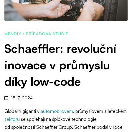
inovace
v
MENDIX
/
PŘÍPADOVÁ STUDIE
průmyslu
Schaeffler: revoluční
inovace v průmyslu
díky
díky low-code
low-
15. 7. 2024
code
Globální giganti v
automobilovém
, průmyslovém a leteckém
sektoru
se spoléhají na špičkové technologie
od společnosti Schaeffler Group. Schaeffler podal v roce