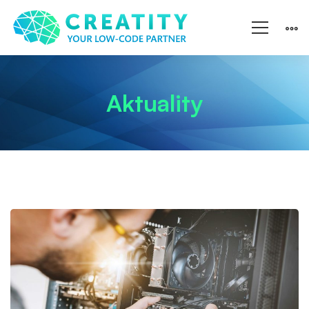
Aktuality
Schaeffler:
revoluční