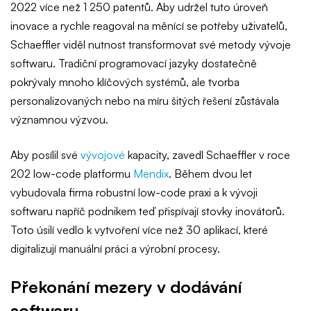
2022 více než 1 250 patentů. Aby udržel tuto úroveň
inovace a rychle reagoval na měnící se potřeby uživatelů,
Schaeffler viděl nutnost transformovat své metody vývoje
softwaru. Tradiční programovací jazyky dostatečně
pokrývaly mnoho klíčových systémů, ale tvorba
personalizovaných nebo na míru šitých řešení zůstávala
významnou výzvou.
Aby posílil své
vývojové
kapacity, zavedl Schaeffler v roce
202 low-code platformu
Mendix
. Během dvou let
vybudovala firma robustní low-code praxi a k vývoji
softwaru napříč podnikem teď přispívají stovky inovátorů.
Toto úsilí vedlo k vytvoření více než 30 aplikací, které
digitalizují manuální práci a výrobní procesy.
Překonání mezery v dodávání
softwaru