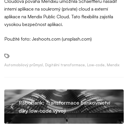
Cloudová povaha Mendixu umožnila Schaeffleru nasadit
interní aplikace na soukromý (private) cloud a externí
aplikace na Mendix Public Cloud. Tato flexibilita zajistila
vysokou bezpečnost aplikací.
Použité foto: Jeshoots.com (unsplash.com)
Automobilový průmysl
,
Digitální transformace
,
Low-code
,
Mendix
Rabobank: Transformace bankovnictví
díky low-code vývoji